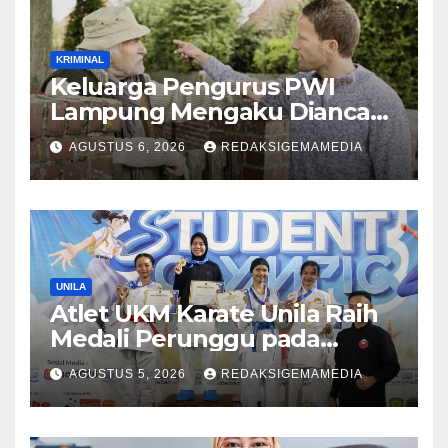
KRIMINAL
Keluarga Pengurus PWI
Lampung Mengaku Diancam
Tetangga, Terpaksa
AGUSTUS 6, 2026
REDAKSIGEMAMEDIA
Mengungsi Dini Hari
UNILA
Atlet UKM Karate Unila Raih
Medali Perunggu pada
Lampung Student Olympic
AGUSTUS 5, 2026
REDAKSIGEMAMEDIA