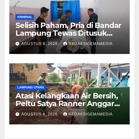
KRIMINAL
Selisih Paham, Pria di Bandar
Lampung Tewas Ditusuk
Teman
AGUSTUS 9, 2026
REDAKSIGEMAMEDIA
LAMPUNG UTARA
Atasi Kelangkaan Air Bersih,
Peltu Satya Ranner Anggara
Rampungkan Pembangunan
AGUSTUS 8, 2026
REDAKSIGEMAMEDIA
Sumur Bor di Tanjung Aman