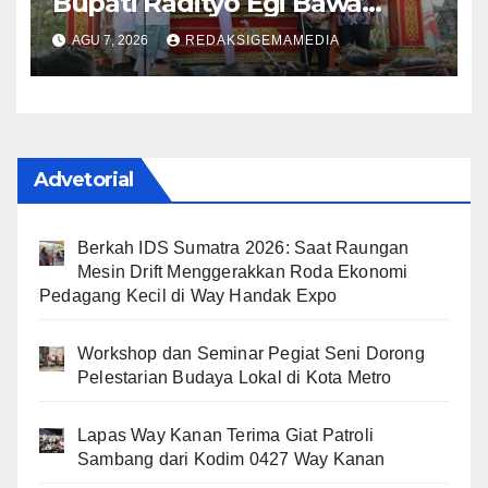
Bupati Radityo Egi Bawa
Mimpi Besar Balinuraga Jadi
AGU 7, 2026
REDAKSIGEMAMEDIA
‘Penglipuran’ Kedua pada
2027
Advetorial
Berkah IDS Sumatra 2026: Saat Raungan
Mesin Drift Menggerakkan Roda Ekonomi
Pedagang Kecil di Way Handak Expo
Workshop dan Seminar Pegiat Seni Dorong
Pelestarian Budaya Lokal di Kota Metro
Lapas Way Kanan Terima Giat Patroli
Sambang dari Kodim 0427 Way Kanan