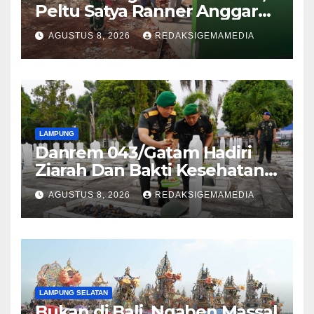
Peltu Satya Ranner Anggara
Rampungkan Pembangunan
AGUSTUS 8, 2026
REDAKSIGEMAMEDIA
Sumur Bor di Tanjung Aman
LAMPUNG
Danrem 043/Gatam Hadiri
Ziarah Dan Bakti Kesehatan
HUT Ke-1 Kodam XXI/Radin
AGUSTUS 8, 2026
REDAKSIGEMAMEDIA
Inten
LAMPUNG SELATAN
Bukan di Bali, Ngaben Massal