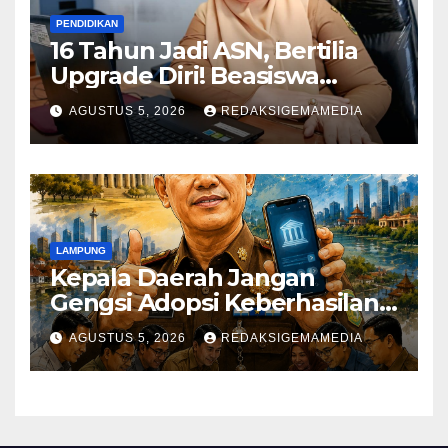
PENDIDIKAN
16 Tahun Jadi ASN, Bertilia
Upgrade Diri! Beasiswa
Pemkot Bandar Lampung
AGUSTUS 5, 2026
REDAKSIGEMAMEDIA
Antar Kuliah S2 Jalur RPL
Magister Manajemen IIB
Darmajaya
LAMPUNG
Kepala Daerah Jangan
Gengsi Adopsi Keberhasilan
Daerah Lain
AGUSTUS 5, 2026
REDAKSIGEMAMEDIA