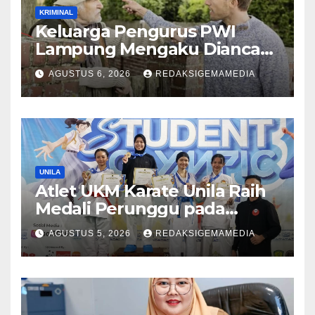
KRIMINAL
Keluarga Pengurus PWI
Lampung Mengaku Diancam
Tetangga, Terpaksa
AGUSTUS 6, 2026
REDAKSIGEMAMEDIA
Mengungsi Dini Hari
UNILA
Atlet UKM Karate Unila Raih
Medali Perunggu pada
Lampung Student Olympic
AGUSTUS 5, 2026
REDAKSIGEMAMEDIA