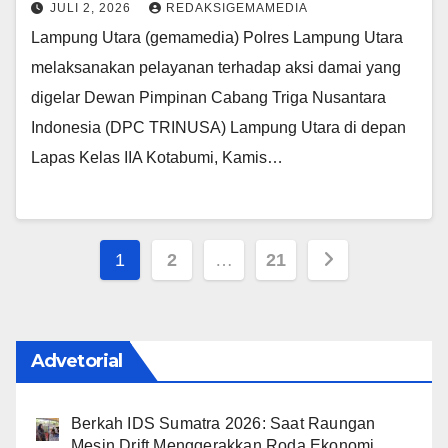
JULI 2, 2026
REDAKSIGEMAMEDIA
Lampung Utara (gemamedia) Polres Lampung Utara
melaksanakan pelayanan terhadap aksi damai yang
digelar Dewan Pimpinan Cabang Triga Nusantara
Indonesia (DPC TRINUSA) Lampung Utara di depan
Lapas Kelas IIA Kotabumi, Kamis…
Paginasi
1
2
…
21
pos
Advetorial
Berkah IDS Sumatra 2026: Saat Raungan
Mesin Drift Menggerakkan Roda Ekonomi