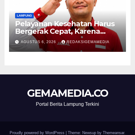
LAMPUNG
Pelayanan Kesehatan Harus
Bergerak Cepat, Karena
Nyawa Tidak Bisa Menunggu
AGUSTUS 6, 2026
REDAKSIGEMAMEDIA
GEMAMEDIA.CO
Portal Berita Lampung Terkini
Proudly powered by WordPress
|
Theme: Newsup by
Themeansar
.