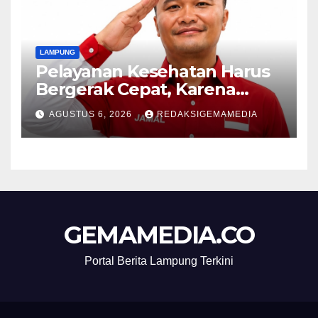
LAMPUNG
Pelayanan Kesehatan Harus
Bergerak Cepat, Karena
Nyawa Tidak Bisa Menunggu
AGUSTUS 6, 2026
REDAKSIGEMAMEDIA
GEMAMEDIA.CO
Portal Berita Lampung Terkini