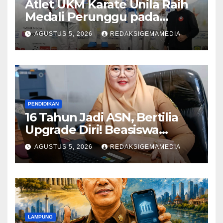
Atlet UKM Karate Unila Raih
Medali Perunggu pada
Lampung Student Olympic
AGUSTUS 5, 2026
REDAKSIGEMAMEDIA
PENDIDIKAN
16 Tahun Jadi ASN, Bertilia
Upgrade Diri! Beasiswa
Pemkot Bandar Lampung
AGUSTUS 5, 2026
REDAKSIGEMAMEDIA
Antar Kuliah S2 Jalur RPL
Magister Manajemen IIB
Darmajaya
LAMPUNG