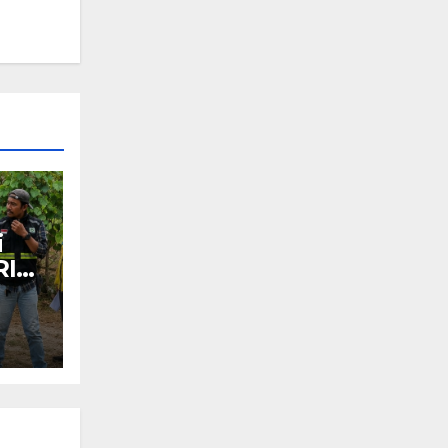
i
RI
smi