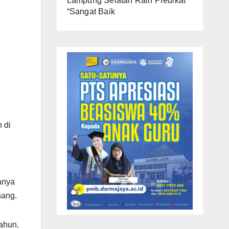
Lampung Selatan Raih Predikat
“Sangat Baik
 di
anya
nang.
ahun.