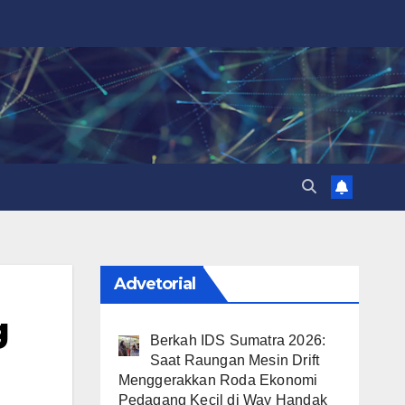
Advetorial
g
Berkah IDS Sumatra 2026:
Saat Raungan Mesin Drift
Menggerakkan Roda Ekonomi
Pedagang Kecil di Way Handak