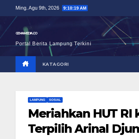
Skip
Ming. Agu 9th, 2026
9:10:20 AM
to
content
GEMAMEDIA.CO
Portal Berita Lampung Terkini
KATAGORI
LAMPUNG
SOSIAL
Meriahkan HUT RI 
Terpilih Arinal Dju