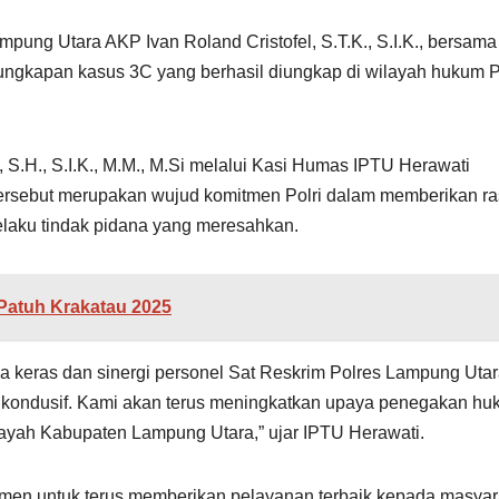
mpung Utara AKP Ivan Roland Cristofel, S.T.K., S.I.K., bersama
engungkapan kasus 3C yang berhasil diungkap di wilayah hukum 
.H., S.I.K., M.M., M.Si melalui Kasi Humas IPTU Herawati
ersebut merupakan wujud komitmen Polri dalam memberikan r
laku tindak pidana yang meresahkan.
Patuh Krakatau 2025
a keras dan sinergi personel Sat Reskrim Polres Lampung Uta
 kondusif. Kami akan terus meningkatkan upaya penegakan h
wilayah Kabupaten Lampung Utara,” ujar IPTU Herawati.
men untuk terus memberikan pelayanan terbaik kepada masyar