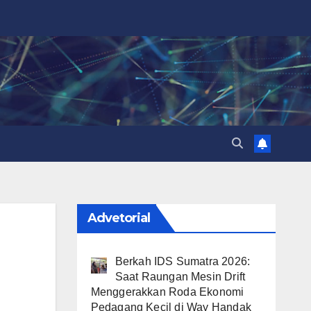
Advetorial
Berkah IDS Sumatra 2026:
Saat Raungan Mesin Drift
Menggerakkan Roda Ekonomi
Pedagang Kecil di Way Handak