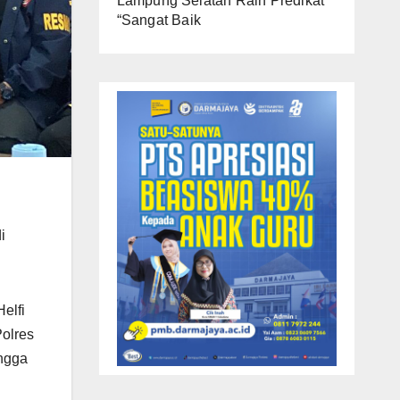
Lampung Selatan Raih Predikat
“Sangat Baik
i
elfi
Polres
ngga