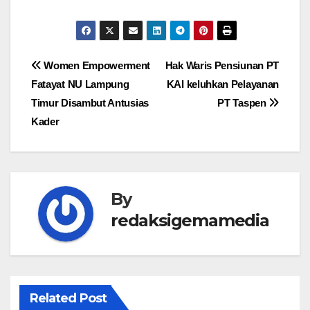
Navigasi
Women Empowerment
Hak Waris Pensiunan PT
Fatayat NU Lampung
KAI keluhkan Pelayanan
pos
Timur Disambut Antusias
PT Taspen
Kader
By
redaksigemamedia
Related Post