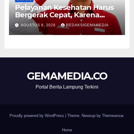
Pelayanan Kesehatan Harus
Bergerak Cepat, Karena
Nyawa Tidak Bisa Menunggu
AGUSTUS 6, 2026
REDAKSIGEMAMEDIA
GEMAMEDIA.CO
Portal Berita Lampung Terkini
Proudly powered by WordPress
|
Theme: Newsup by
Themeansar
.
Home