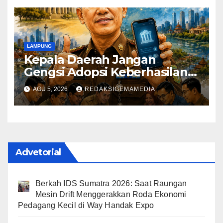
LAMPUNG
Kepala Daerah Jangan
Gengsi Adopsi Keberhasilan
Daerah Lain
AGU 5, 2026
REDAKSIGEMAMEDIA
Advetorial
Berkah IDS Sumatra 2026: Saat Raungan
Mesin Drift Menggerakkan Roda Ekonomi
Pedagang Kecil di Way Handak Expo