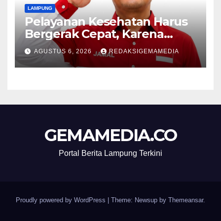
LAMPUNG
Pelayanan Kesehatan Harus
Bergerak Cepat, Karena
Nyawa Tidak Bisa Menunggu
AGUSTUS 6, 2026
REDAKSIGEMAMEDIA
GEMAMEDIA.CO
Portal Berita Lampung Terkini
Proudly powered by WordPress
|
Theme: Newsup by
Themeansar
.