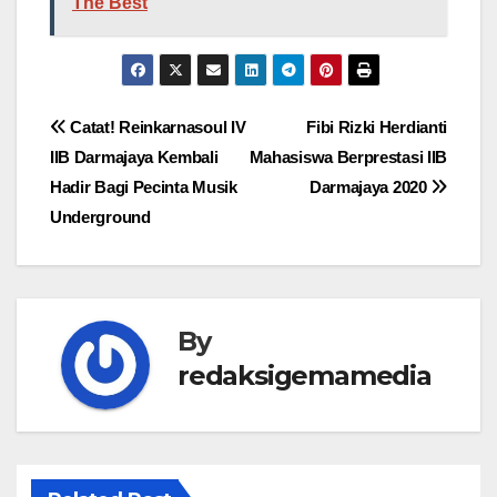
The Best
Navigasi
Catat! Reinkarnasoul IV
Fibi Rizki Herdianti
IIB Darmajaya Kembali
Mahasiswa Berprestasi IIB
pos
Hadir Bagi Pecinta Musik
Darmajaya 2020
Underground
By
redaksigemamedia