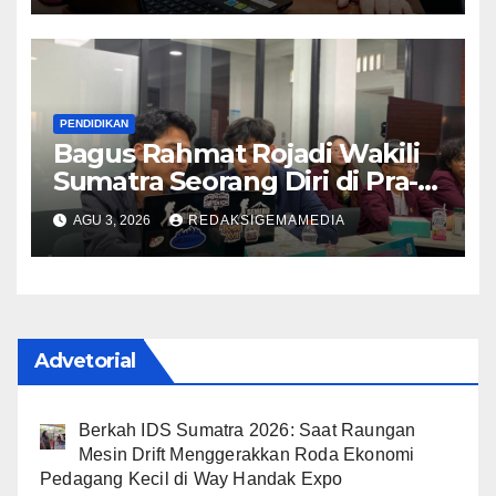
Magister Manajemen IIB
Darmajaya
PENDIDIKAN
Bagus Rahmat Rojadi Wakili
Sumatra Seorang Diri di Pra-
TKMDII Universitas Indonesia
AGU 3, 2026
REDAKSIGEMAMEDIA
Advetorial
Berkah IDS Sumatra 2026: Saat Raungan
Mesin Drift Menggerakkan Roda Ekonomi
Pedagang Kecil di Way Handak Expo