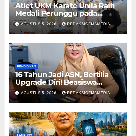
Atlet UKM Karate Unila Raih
Medali Perunggu pada
Lampung Student Olympic
AGUSTUS 5, 2026
REDAKSIGEMAMEDIA
PENDIDIKAN
16 Tahun Jadi ASN, Bertilia
Upgrade Diri! Beasiswa
Pemkot Bandar Lampung
AGUSTUS 5, 2026
REDAKSIGEMAMEDIA
Antar Kuliah S2 Jalur RPL
Magister Manajemen IIB
Darmajaya
LAMPUNG