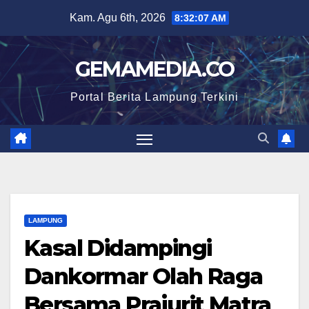
Skip
Kam. Agu 6th, 2026
8:32:08 AM
to
content
GEMAMEDIA.CO
Portal Berita Lampung Terkini
LAMPUNG
Kasal Didampingi
Dankormar Olah Raga
Bersama Prajurit Matra