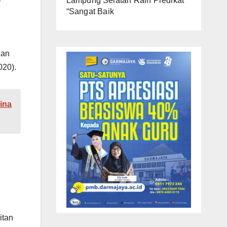
Lampung Selatan Raih Predikat
“Sangat Baik
gan
020).
ina
itan