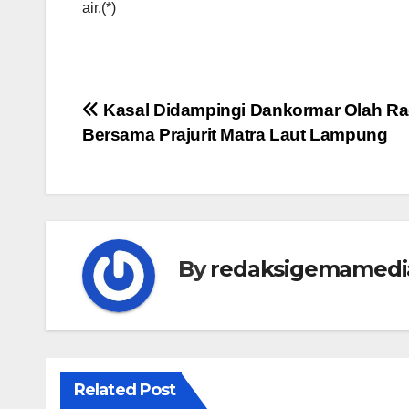
air.(*)
Navigasi
Kasal Didampingi Dankormar Olah R
Bersama Prajurit Matra Laut Lampung
pos
By
redaksigemamedi
Related Post