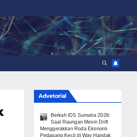
Advetorial
k
Berkah IDS Sumatra 2026:
Saat Raungan Mesin Drift
Menggerakkan Roda Ekonomi
Pedagang Kecil di Way Handak