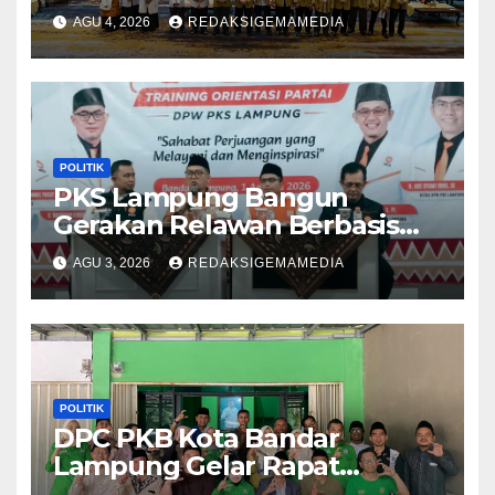
AGU 4, 2026
REDAKSIGEMAMEDIA
POLITIK
PKS Lampung Bangun
Gerakan Relawan Berbasis
Pelayanan, Targetkan 56 Ribu
AGU 3, 2026
REDAKSIGEMAMEDIA
Sahabat PKS di Seluruh
Lampung
POLITIK
DPC PKB Kota Bandar
Lampung Gelar Rapat
Pengurus, Perkuat