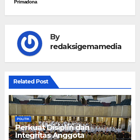
Primadona
By
redaksigemamedia
Related Post
POLITIK
Perkuat Disiplin dan
Integritas Anggota