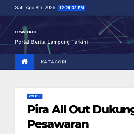
Skip
Sab. Agu 8th, 2026
12:29:33 PM
to
content
GEMAMEDIA.CO
Portal Berita Lampung Terkini
KATAGORI
POLITIK
Pira All Out Dukun
Pesawaran