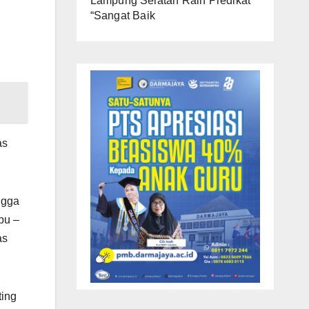
Lampung Selatan Raih Predikat
“Sangat Baik
as
ngga
bu –
as
ting