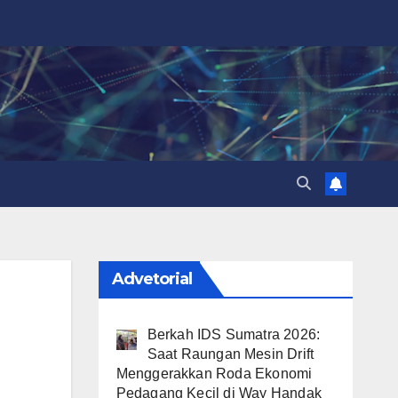
Advetorial
Berkah IDS Sumatra 2026:
Saat Raungan Mesin Drift
Menggerakkan Roda Ekonomi
Pedagang Kecil di Way Handak