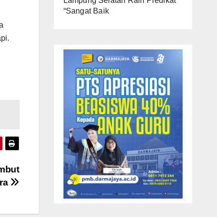
Lampung Selatan Raih Predikat
“Sangat Baik
a
pi.
ambut
ara