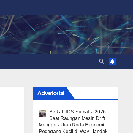
Advetorial
Berkah IDS Sumatra 2026:
Saat Raungan Mesin Drift
Menggerakkan Roda Ekonomi
Pedagang Kecil di Way Handak