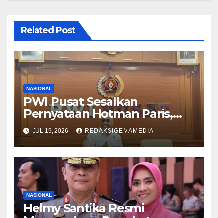
Related Post
NASIONAL
PWI Pusat Sesalkan
Pernyataan Hotman Paris,
Minta Hormati Martabat
JUL 19, 2026
REDAKSIGEMAMEDIA
Wartawan dan Kemerdekaan
Pers
NASIONAL
Helmy Santika Resmi