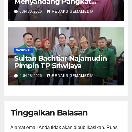
Menyandang Pangkat
Bintang Tiga
JUN 30, 2026
REDAKSIGEMAMEDIA
NASIONAL
Sultan Bachtiar Najamudin
Pimpin TP Sriwijaya
JUN 28, 2026
REDAKSIGEMAMEDIA
Tinggalkan Balasan
Alamat email Anda tidak akan dipublikasikan.
Ruas