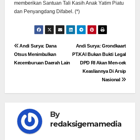
memberikan Santuan Tali Kasih Anak Yatim Piatu
dan Penyangdang Difabel. (*)
Navigasi
Andi Surya: Dana
Andi Surya: Grondkaart
Otsus Menimbulkan
PT.KAI Bukan Bukti Legal
pos
Kecemburuan Daerah Lain
DPD RI Akan Men-cek
Keasliannya Di Arsip
Nasional
By
redaksigemamedia