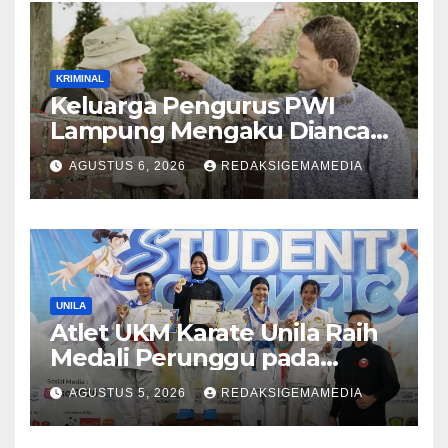
KRIMINAL
Keluarga Pengurus PWI
Lampung Mengaku Diancam
Tetangga, Terpaksa
AGUSTUS 6, 2026
REDAKSIGEMAMEDIA
Mengungsi Dini Hari
UNILA
Atlet UKM Karate Unila Raih
Medali Perunggu pada
Lampung Student Olympic
AGUSTUS 5, 2026
REDAKSIGEMAMEDIA