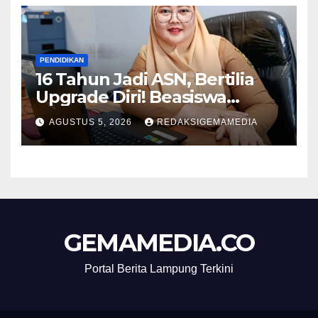
PENDIDIKAN
16 Tahun Jadi ASN, Bertilia
Upgrade Diri! Beasiswa
Pemkot Bandar Lampung
AGUSTUS 5, 2026
REDAKSIGEMAMEDIA
Antar Kuliah S2 Jalur RPL
Magister Manajemen IIB
Darmajaya
GEMAMEDIA.CO
Portal Berita Lampung Terkini