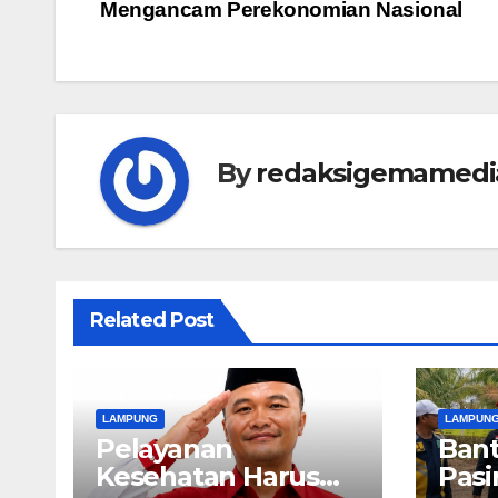
Mengancam Perekonomian Nasional
pos
By
redaksigemamedi
Related Post
LAMPUNG
LAMPUN
Pelayanan
Bant
Kesehatan Harus
Pasi