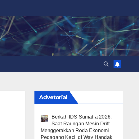
Advetorial
Berkah IDS Sumatra 2026:
Saat Raungan Mesin Drift
Menggerakkan Roda Ekonomi
Pedagang Kecil di Way Handak