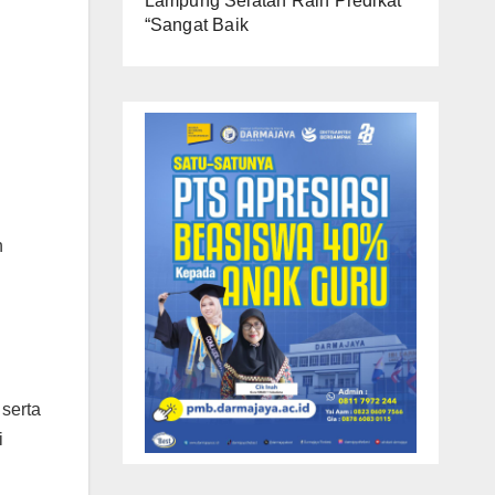
Lampung Selatan Raih Predikat
“Sangat Baik
n
serta
i