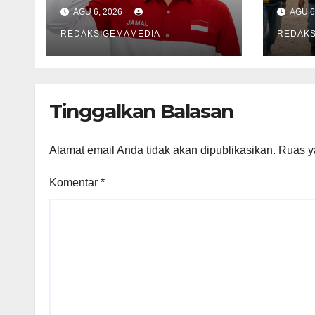
Bergerak Cepat,
Past
AGU 6, 2026
AGU 6
Karena Nyawa
Pen
Tidak Bisa
REDAKSIGEMAMEDIA
REDAKS
Menunggu
Tinggalkan Balasan
Alamat email Anda tidak akan dipublikasikan.
Ruas y
Komentar
*