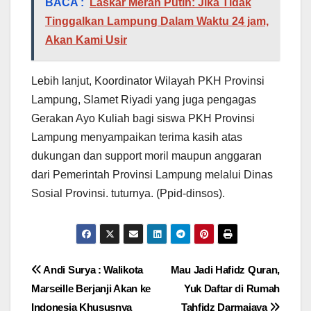
BACA :
Laskar Merah Putih: Jika Tidak
Tinggalkan Lampung Dalam Waktu 24 jam,
Akan Kami Usir
Lebih lanjut, Koordinator Wilayah PKH Provinsi
Lampung, Slamet Riyadi yang juga pengagas
Gerakan Ayo Kuliah bagi siswa PKH Provinsi
Lampung menyampaikan terima kasih atas
dukungan dan support moril maupun anggaran
dari Pemerintah Provinsi Lampung melalui Dinas
Sosial Provinsi. tuturnya. (Ppid-dinsos).
Navigasi
Andi Surya : Walikota
Mau Jadi Hafidz Quran,
Marseille Berjanji Akan ke
Yuk Daftar di Rumah
pos
Indonesia Khususnya
Tahfidz Darmajaya