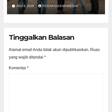
Penambang Resmi
AGU 6, 2026
REDAKSIGEMAMEDIA
Tinggalkan Balasan
Alamat email Anda tidak akan dipublikasikan.
Ruas
yang wajib ditandai
*
Komentar
*