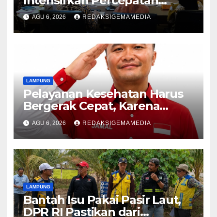
Intensifkan Percepatan
Penanggulangan
AGU 6, 2026
REDAKSIGEMAMEDIA
Tuberkulosis di Tanggamus
LAMPUNG
Pelayanan Kesehatan Harus
Bergerak Cepat, Karena
Nyawa Tidak Bisa Menunggu
AGU 6, 2026
REDAKSIGEMAMEDIA
LAMPUNG
Bantah Isu Pakai Pasir Laut,
DPR RI Pastikan dari