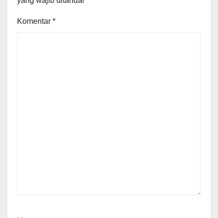
yang wajib ditandai
*
Komentar
*