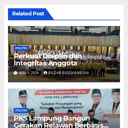
Related Post
POLITIK
Perkuat Disiplin dan
Integritas Anggota
AGU 4, 2026
REDAKSIGEMAMEDIA
POLITIK
PKS Lampung Bangun
Gerakan Relawan Berbasis