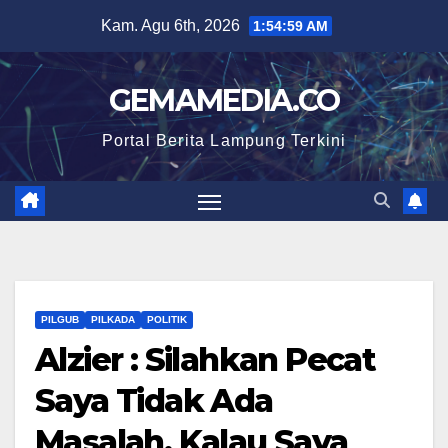
Skip
Kam. Agu 6th, 2026
1:55:00 AM
to
content
GEMAMEDIA.CO
Portal Berita Lampung Terkini
PILGUB
PILKADA
POLITIK
Alzier : Silahkan Pecat
Saya Tidak Ada
Masalah, Kalau Saya