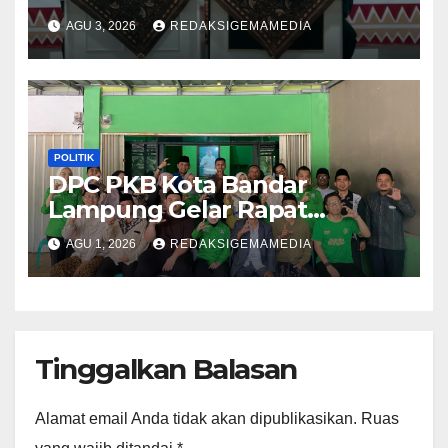
Pelayanan, Targetkan 56 Ribu
AGU 3, 2026
REDAKSIGEMAMEDIA
Sahabat PKS di Seluruh
Lampung
POLITIK
DPC PKB Kota Bandar
Lampung Gelar Rapat
Pengurus, Perkuat
AGU 1, 2026
REDAKSIGEMAMEDIA
Konsolidasi Menuju Partai
yang Semakin Dekat dengan
Rakyat
Tinggalkan Balasan
Alamat email Anda tidak akan dipublikasikan.
Ruas