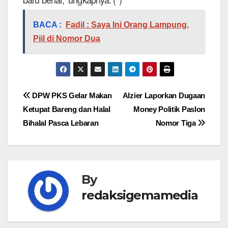
BACA :
Fadil : Saya Ini Orang Lampung,
Piil di Nomor Dua
Navigasi
DPW PKS Gelar Makan
Alzier Laporkan Dugaan
Ketupat Bareng dan Halal
Money Politik Paslon
pos
Bihalal Pasca Lebaran
Nomor Tiga
By
redaksigemamedia