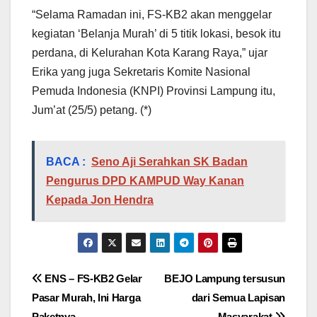
“Selama Ramadan ini, FS-KB2 akan menggelar
kegiatan ‘Belanja Murah’ di 5 titik lokasi, besok itu
perdana, di Kelurahan Kota Karang Raya,” ujar
Erika yang juga Sekretaris Komite Nasional
Pemuda Indonesia (KNPI) Provinsi Lampung itu,
Jum’at (25/5) petang. (*)
BACA :
Seno Aji Serahkan SK Badan
Pengurus DPD KAMPUD Way Kanan
Kepada Jon Hendra
Navigasi
ENS – FS-KB2 Gelar
BEJO Lampung tersusun
Pasar Murah, Ini Harga
dari Semua Lapisan
pos
Paketnya
Masyarakat