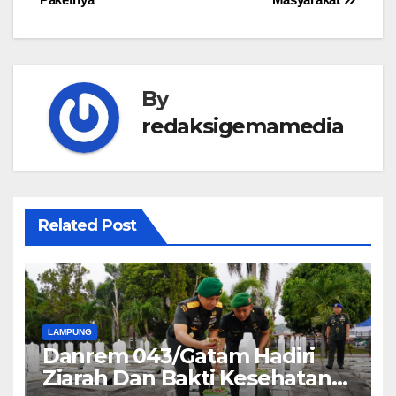
By
redaksigemamedia
Related Post
LAMPUNG
Danrem 043/Gatam Hadiri
Ziarah Dan Bakti Kesehatan