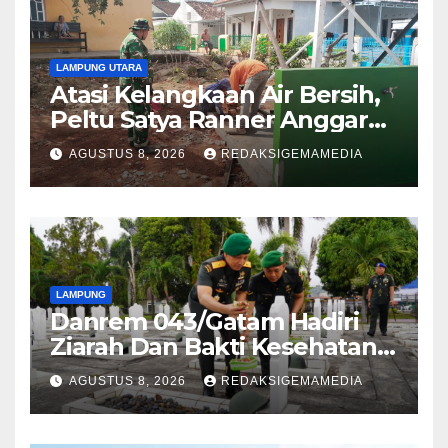
LAMPUNG UTARA
Atasi Kelangkaan Air Bersih,
Peltu Satya Ranner Anggara
Rampungkan Pembangunan
AGUSTUS 8, 2026
REDAKSIGEMAMEDIA
Sumur Bor di Tanjung Aman
LAMPUNG
Danrem 043/Gatam Hadiri
Ziarah Dan Bakti Kesehatan
HUT Ke-1 Kodam XXI/Radin
AGUSTUS 8, 2026
REDAKSIGEMAMEDIA
Inten