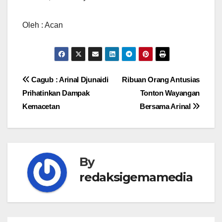
Oleh : Acan
Navigasi
Cagub : Arinal Djunaidi
Ribuan Orang Antusias
Prihatinkan Dampak
Tonton Wayangan
pos
Kemacetan
Bersama Arinal
By
redaksigemamedia