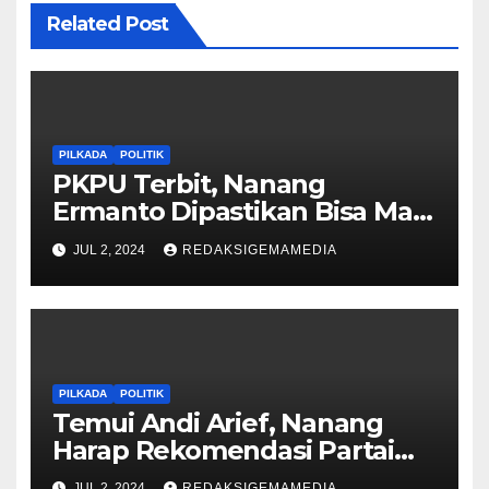
Related Post
PILKADA
POLITIK
PKPU Terbit, Nanang
Ermanto Dipastikan Bisa Maju
Kembali di Pilkada Lamsel
JUL 2, 2024
REDAKSIGEMAMEDIA
2024
PILKADA
POLITIK
Temui Andi Arief, Nanang
Harap Rekomendasi Partai
Demokrat Pilkada 2024
JUL 2, 2024
REDAKSIGEMAMEDIA