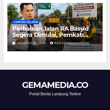
LAMPUNG SELATAN
Perbaikan Jalan RA Basyid
Segera Dimulai, Pemkab
Lampung Selatan Pastikan
AGUSTUS 6, 2026
REDAKSIGEMAMEDIA
Mobilitas Warga Lebih Aman
dan Nyaman
GEMAMEDIA.CO
Portal Berita Lampung Terkini