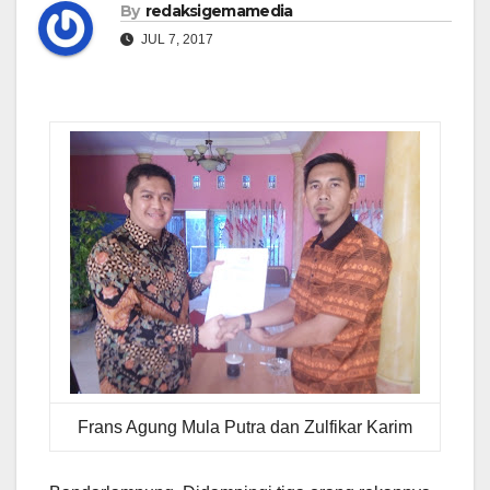
By
redaksigemamedia
JUL 7, 2017
Frans Agung Mula Putra dan Zulfikar Karim