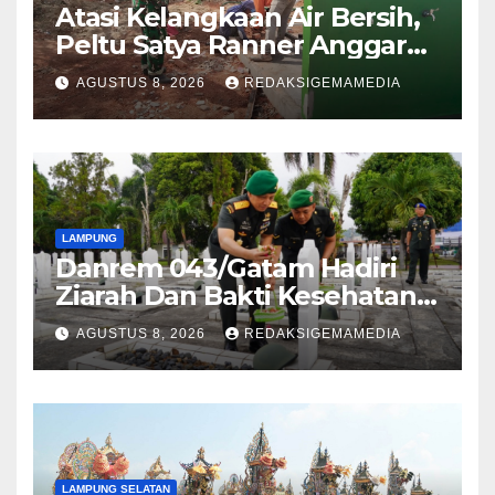
Atasi Kelangkaan Air Bersih,
Peltu Satya Ranner Anggara
Rampungkan Pembangunan
AGUSTUS 8, 2026
REDAKSIGEMAMEDIA
Sumur Bor di Tanjung Aman
LAMPUNG
Danrem 043/Gatam Hadiri
Ziarah Dan Bakti Kesehatan
HUT Ke-1 Kodam XXI/Radin
AGUSTUS 8, 2026
REDAKSIGEMAMEDIA
Inten
LAMPUNG SELATAN