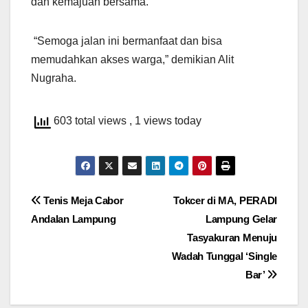
dan kemajuan bersama.
“Semoga jalan ini bermanfaat dan bisa
memudahkan akses warga,” demikian Alit
Nugraha.
603 total views
, 1 views today
Navigasi
Tenis Meja Cabor
Tokcer di MA, PERADI
Andalan Lampung
Lampung Gelar
pos
Tasyakuran Menuju
Wadah Tunggal ‘Single
Bar’