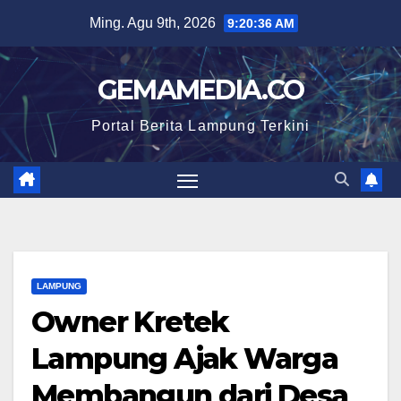
Skip
Ming. Agu 9th, 2026
9:20:37 AM
to
content
GEMAMEDIA.CO
Portal Berita Lampung Terkini
LAMPUNG
Owner Kretek
Lampung Ajak Warga
Membangun dari Desa