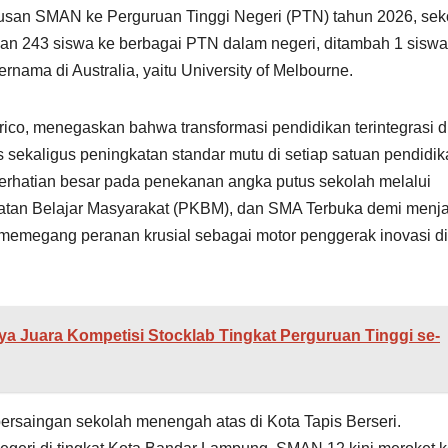
usan SMAN ke Perguruan Tinggi Negeri (PTN) tahun 2026, sek
skan 243 siswa ke berbagai PTN dalam negeri, ditambah 1 sisw
ama di Australia, yaitu University of Melbourne.
co, menegaskan bahwa transformasi pendidikan terintegrasi d
sekaligus peningkatan standar mutu di setiap satuan pendidik
hatian besar pada penekanan angka putus sekolah melalui
giatan Belajar Masyarakat (PKBM), dan SMA Terbuka demi menj
h memegang peranan krusial sebagai motor penggerak inovasi di
a Juara Kompetisi Stocklab Tingkat Perguruan Tinggi se-
persaingan sekolah menengah atas di Kota Tapis Berseri.