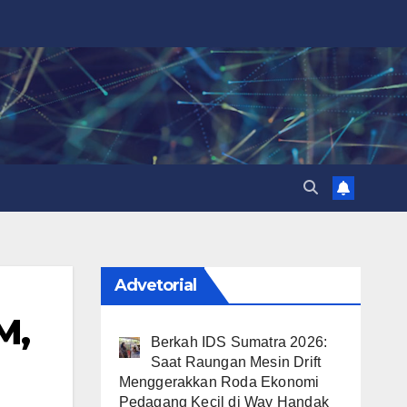
Advetorial
M,
Berkah IDS Sumatra 2026:
Saat Raungan Mesin Drift
Menggerakkan Roda Ekonomi
Pedagang Kecil di Way Handak