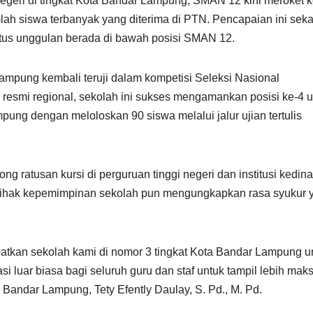
negeri di tingkat Kota Bandar Lampung, SMAN 12 kini meroket 
lah siswa terbanyak yang diterima di PTN. Pencapaian ini seka
tus unggulan berada di bawah posisi SMAN 12.
pung kembali teruji dalam kompetisi Seleksi Nasional
resmi regional, sekolah ini sukses mengamankan posisi ke-4 u
mpung dengan meloloskan 90 siswa melalui jalur ujian tertulis
atusan kursi di perguruan tinggi negeri dan institusi kedin
f. Pihak kepemimpinan sekolah pun mengungkapkan rasa syukur 
atkan sekolah kami di nomor 3 tingkat Kota Bandar Lampung u
i luar biasa bagi seluruh guru dan staf untuk tampil lebih mak
andar Lampung, Tety Efently Daulay, S. Pd., M. Pd.