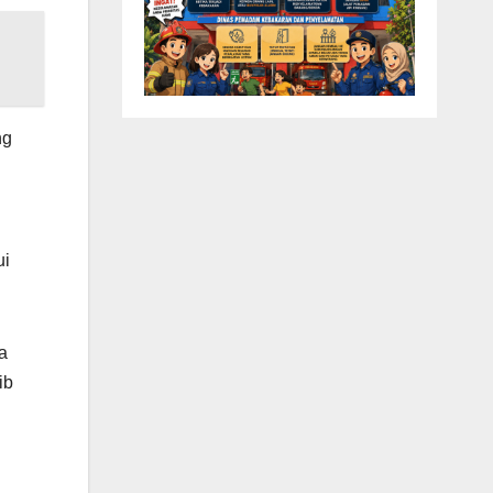
ng
ui
a
ib