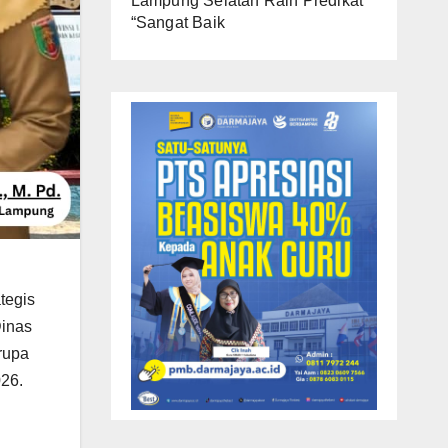
Lampung Selatan Raih Predikat
“Sangat Baik
tegis
Dinas
rupa
026.