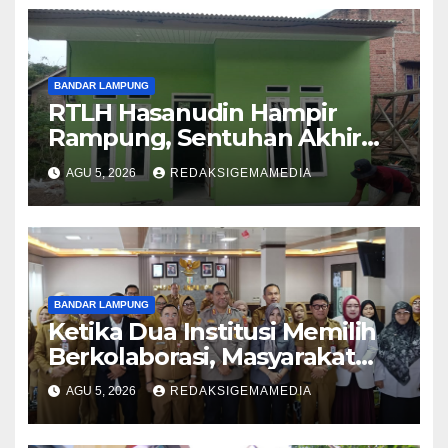
BANDAR LAMPUNG
RTLH Hasanudin Hampir
Rampung, Sentuhan Akhir
Wujudkan Rumah Layak Huni
AGU 5, 2026
REDAKSIGEMAMEDIA
BANDAR LAMPUNG
Ketika Dua Institusi Memilih
Berkolaborasi, Masyarakat
Menjadi Pihak yang Paling
AGU 5, 2026
REDAKSIGEMAMEDIA
Terlindungi