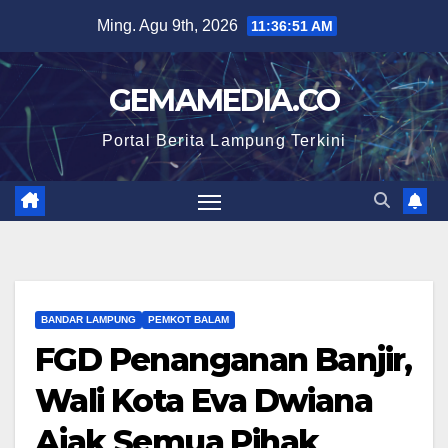
Skip
Ming. Agu 9th, 2026
11:36:52 AM
to
content
GEMAMEDIA.CO
Portal Berita Lampung Terkini
BANDAR LAMPUNG
PEMKOT BALAM
FGD Penanganan Banjir,
Wali Kota Eva Dwiana
Ajak Semua Pihak