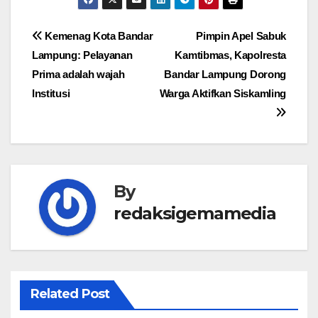
Navigasi
Kemenag Kota Bandar
Pimpin Apel Sabuk
Lampung: Pelayanan
Kamtibmas, Kapolresta
pos
Prima adalah wajah
Bandar Lampung Dorong
Institusi
Warga Aktifkan Siskamling
By
redaksigemamedia
Related Post