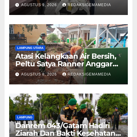
Teman
AGUSTUS 9, 2026
REDAKSIGEMAMEDIA
LAMPUNG UTARA
Atasi Kelangkaan Air Bersih,
Peltu Satya Ranner Anggara
Rampungkan Pembangunan
AGUSTUS 8, 2026
REDAKSIGEMAMEDIA
Sumur Bor di Tanjung Aman
LAMPUNG
Danrem 043/Gatam Hadiri
Ziarah Dan Bakti Kesehatan