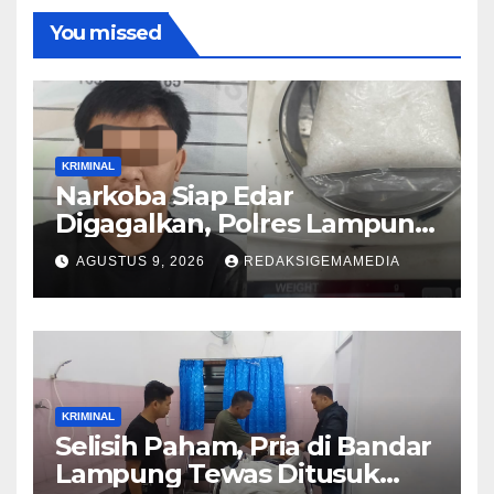
You missed
KRIMINAL
Narkoba Siap Edar
Digagalkan, Polres Lampung
Utara
AGUSTUS 9, 2026
REDAKSIGEMAMEDIA
KRIMINAL
Selisih Paham, Pria di Bandar
Lampung Tewas Ditusuk