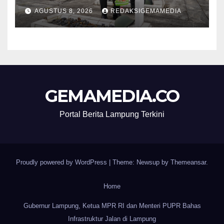
HUT Ke-1 Kodam XXI/Radin
AGUSTUS 8, 2026
REDAKSIGEMAMEDIA
Inten
GEMAMEDIA.CO
Portal Berita Lampung Terkini
Proudly powered by WordPress
|
Theme: Newsup by
Themeansar
.
Home
Gubernur Lampung, Ketua MPR RI dan Menteri PUPR Bahas
Infrastruktur Jalan di Lampung