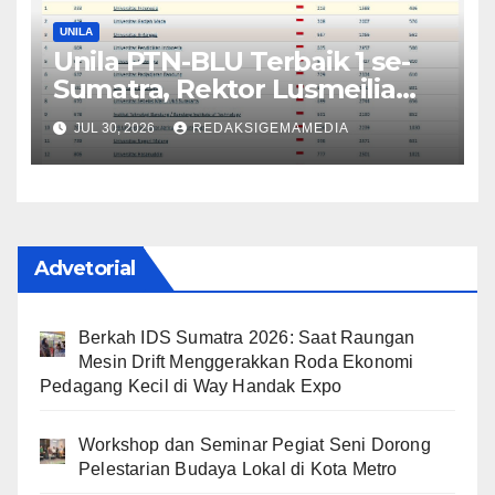
UNILA
Unila PTN-BLU Terbaik 1 se-
Sumatra, Rektor Lusmeilia
Optimistis Bawa Unila Menuju
JUL 30, 2026
REDAKSIGEMAMEDIA
Top 10 Indonesia
Advetorial
Berkah IDS Sumatra 2026: Saat Raungan
Mesin Drift Menggerakkan Roda Ekonomi
Pedagang Kecil di Way Handak Expo
Workshop dan Seminar Pegiat Seni Dorong
Pelestarian Budaya Lokal di Kota Metro