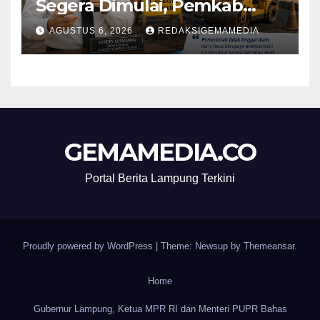
Segera Dimulai, Pemkab
Lampung Selatan Pastikan
AGUSTUS 6, 2026
REDAKSIGEMAMEDIA
Mobilitas Warga Lebih Aman
dan Nyaman
GEMAMEDIA.CO
Portal Berita Lampung Terkini
Proudly powered by WordPress
|
Theme: Newsup by
Themeansar
.
Home
Gubernur Lampung, Ketua MPR RI dan Menteri PUPR Bahas