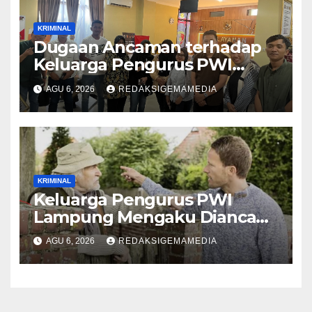
KRIMINAL
Dugaan Ancaman terhadap
Keluarga Pengurus PWI
Lampung Dikawal Legislator
AGU 6, 2026
REDAKSIGEMAMEDIA
dan Jurnalis
KRIMINAL
Keluarga Pengurus PWI
Lampung Mengaku Diancam
Tetangga, Terpaksa
AGU 6, 2026
REDAKSIGEMAMEDIA
Mengungsi Dini Hari