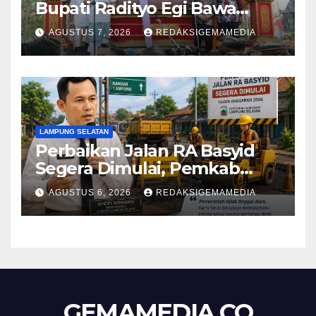
Bupati Radityo Egi Bawa
Mimpi Besar Balinuraga Jadi
AGUSTUS 7, 2026
REDAKSIGEMAMEDIA
‘Penglipuran’ Kedua pada
2027
LAMPUNG SELATAN
Perbaikan Jalan RA Basyid
Segera Dimulai, Pemkab
Lampung Selatan Pastikan
AGUSTUS 6, 2026
REDAKSIGEMAMEDIA
Mobilitas Warga Lebih Aman
dan Nyaman
GEMAMEDIA.CO