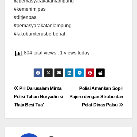
@pemasyarakatanlampung
#kemenimipas
#ditjenpas
#pemasyarakatanlampung
#lakobumterusberbenah
804 total views
, 1 views today
Navigasi
PH Darusalam Minta
Polisi Amankan Sopir
Polisi Tahan Nuryadin si
Pajero dengan Strobo dan
pos
‘Raja Besi Tua’
Pelat Dinas Palsu