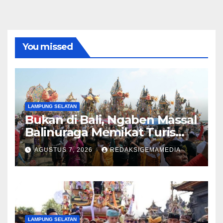
You missed
LAMPUNG SELATAN
Bukan di Bali, Ngaben Massal
Balinuraga Memikat Turis
Italia dan Puluhan Ribu
AGUSTUS 7, 2026
REDAKSIGEMAMEDIA
Pengunjung
LAMPUNG SELATAN