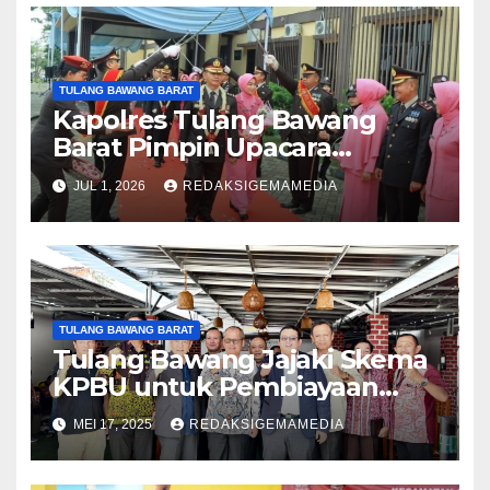
TULANG BAWANG BARAT
Kapolres Tulang Bawang
Barat Pimpin Upacara
Pelepasan Personel Polri
JUL 1, 2026
REDAKSIGEMAMEDIA
Purna Tugas
TULANG BAWANG BARAT
Tulang Bawang Jajaki Skema
KPBU untuk Pembiayaan
Infrastruktur
MEI 17, 2025
REDAKSIGEMAMEDIA