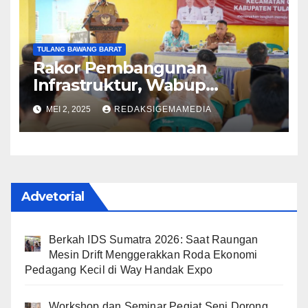
TULANG BAWANG BARAT
Rakor Pembangunan
Infrastruktur, Wabup
Nadirsyah Bahas
MEI 2, 2025
REDAKSIGEMAMEDIA
Peningkatan Jalan Gunung
Agung
Advetorial
Berkah IDS Sumatra 2026: Saat Raungan
Mesin Drift Menggerakkan Roda Ekonomi
Pedagang Kecil di Way Handak Expo
Workshop dan Seminar Pegiat Seni Dorong