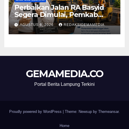
Perbaikan Jalan RA Basyid
Segera Dimulai, Pemkab
Lampung Selatan Pastikan
AGUSTUS 6, 2026
REDAKSIGEMAMEDIA
Mobilitas Warga Lebih Aman
dan Nyaman
GEMAMEDIA.CO
Portal Berita Lampung Terkini
Proudly powered by WordPress
|
Theme: Newsup by
Themeansar
.
Home