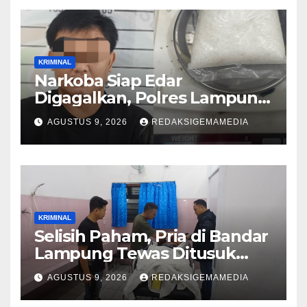
KRIMINAL
Narkoba Siap Edar
Digagalkan, Polres Lampung
Utara
AGUSTUS 9, 2026
REDAKSIGEMAMEDIA
KRIMINAL
Selisih Paham, Pria di Bandar
Lampung Tewas Ditusuk
Teman
AGUSTUS 9, 2026
REDAKSIGEMAMEDIA