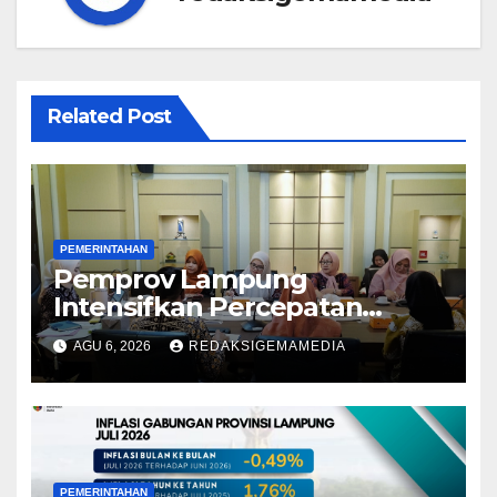
Related Post
PEMERINTAHAN
Pemprov Lampung
Intensifkan Percepatan
Penanggulangan
AGU 6, 2026
REDAKSIGEMAMEDIA
Tuberkulosis di Tanggamus
PEMERINTAHAN