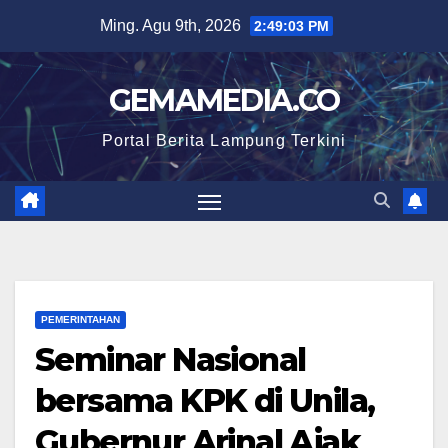
Skip
Ming. Agu 9th, 2026
2:49:04 PM
to
content
GEMAMEDIA.CO
Portal Berita Lampung Terkini
PEMERINTAHAN
Seminar Nasional
bersama KPK di Unila,
Gubernur Arinal Ajak