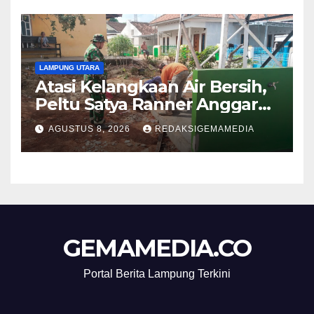
LAMPUNG UTARA
Atasi Kelangkaan Air Bersih,
Peltu Satya Ranner Anggara
Rampungkan Pembangunan
AGUSTUS 8, 2026
REDAKSIGEMAMEDIA
Sumur Bor di Tanjung Aman
GEMAMEDIA.CO
Portal Berita Lampung Terkini