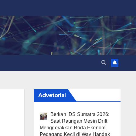
Advetorial
Berkah IDS Sumatra 2026:
Saat Raungan Mesin Drift
Menggerakkan Roda Ekonomi
Pedagang Kecil di Way Handak