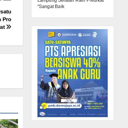
Lampung Selatan Raih Predikat
“Sangat Baik
rsatu
 Pro
at