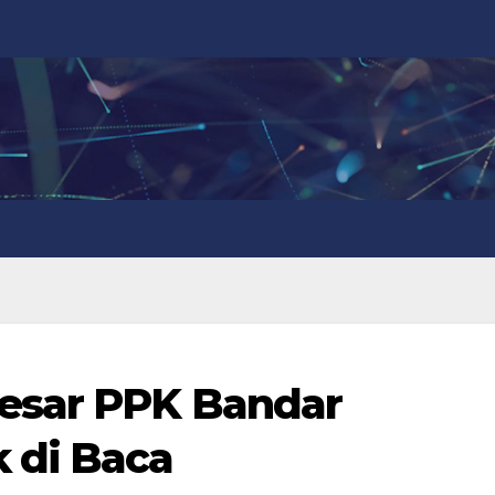
esar PPK Bandar
 di Baca