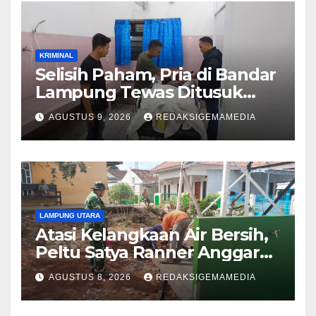
KRIMINAL
Selisih Paham, Pria di Bandar
Lampung Tewas Ditusuk
Teman
AGUSTUS 9, 2026
REDAKSIGEMAMEDIA
LAMPUNG UTARA
Atasi Kelangkaan Air Bersih,
Peltu Satya Ranner Anggara
Rampungkan Pembangunan
AGUSTUS 8, 2026
REDAKSIGEMAMEDIA
Sumur Bor di Tanjung Aman