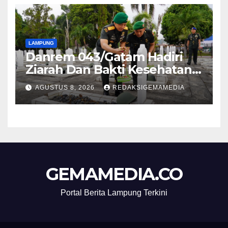
LAMPUNG
Danrem 043/Gatam Hadiri
Ziarah Dan Bakti Kesehatan
HUT Ke-1 Kodam XXI/Radin
AGUSTUS 8, 2026
REDAKSIGEMAMEDIA
Inten
GEMAMEDIA.CO
Portal Berita Lampung Terkini