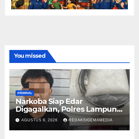
You missed
KRIMINAL
Narkoba Siap Edar
Digagalkan, Polres Lampung
Utara
AGUSTUS 9, 2026
REDAKSIGEMAMEDIA