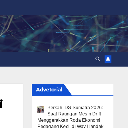
Advetorial
i
Berkah IDS Sumatra 2026:
Saat Raungan Mesin Drift
Menggerakkan Roda Ekonomi
Pedagang Kecil di Way Handak