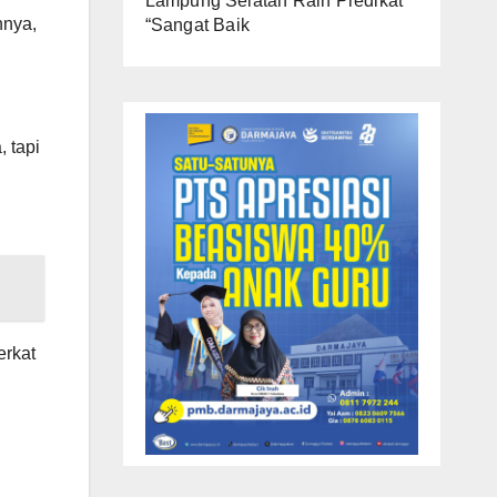
Lampung Selatan Raih Predikat
hnya,
“Sangat Baik
, tapi
erkat