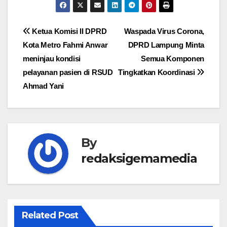
Navigasi
Ketua Komisi II DPRD
Waspada Virus Corona,
Kota Metro Fahmi Anwar
DPRD Lampung Minta
pos
meninjau kondisi
Semua Komponen
pelayanan pasien di RSUD
Tingkatkan Koordinasi
Ahmad Yani
By
redaksigemamedia
Related Post