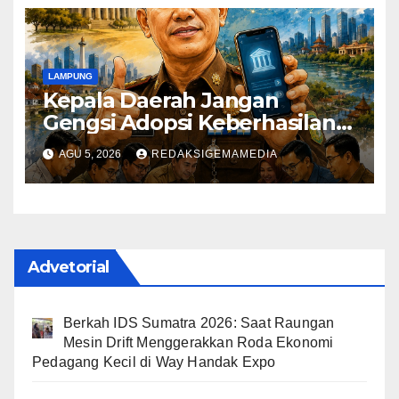
LAMPUNG
Kepala Daerah Jangan
Gengsi Adopsi Keberhasilan
Daerah Lain
AGU 5, 2026
REDAKSIGEMAMEDIA
Advetorial
Berkah IDS Sumatra 2026: Saat Raungan
Mesin Drift Menggerakkan Roda Ekonomi
Pedagang Kecil di Way Handak Expo