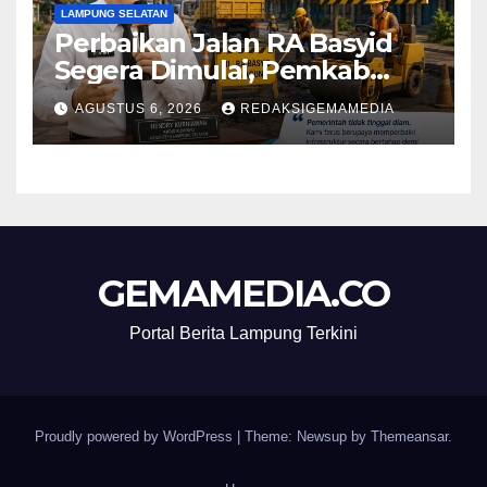
LAMPUNG SELATAN
Perbaikan Jalan RA Basyid
Segera Dimulai, Pemkab
Lampung Selatan Pastikan
AGUSTUS 6, 2026
REDAKSIGEMAMEDIA
Mobilitas Warga Lebih Aman
dan Nyaman
GEMAMEDIA.CO
Portal Berita Lampung Terkini
Proudly powered by WordPress
|
Theme: Newsup by
Themeansar
.