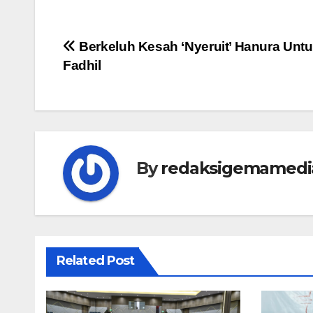
Navigasi
Berkeluh Kesah ‘Nyeruit’ Hanura Unt
Fadhil
pos
By
redaksigemamedi
Related Post