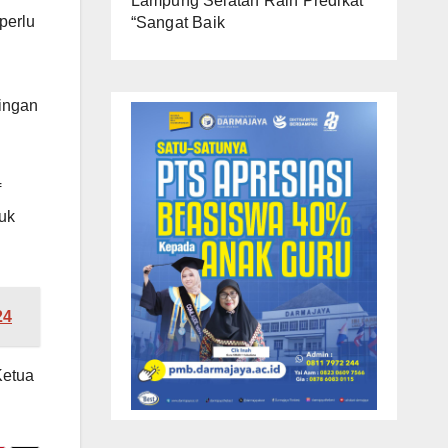
Lampung Selatan Raih Predikat
perlu
“Sangat Baik
ingan
f
uk
24
Ketua