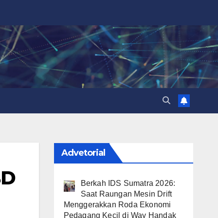
Advetorial
BD
Berkah IDS Sumatra 2026:
Saat Raungan Mesin Drift
Menggerakkan Roda Ekonomi
Pedagang Kecil di Way Handak