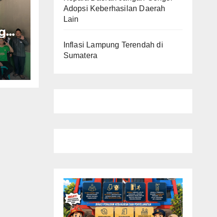
Adopsi Keberhasilan Daerah
Lain
g
Inflasi Lampung Terendah di
uat
Sumatera
uju