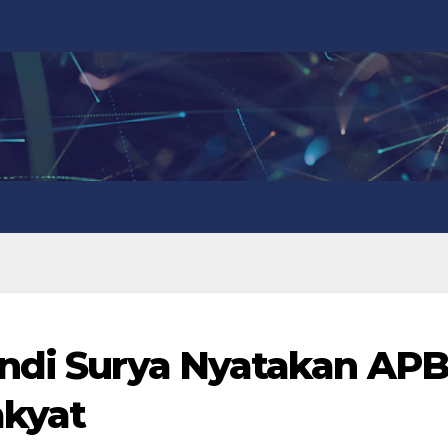
Andi Surya Nyatakan AP
akyat