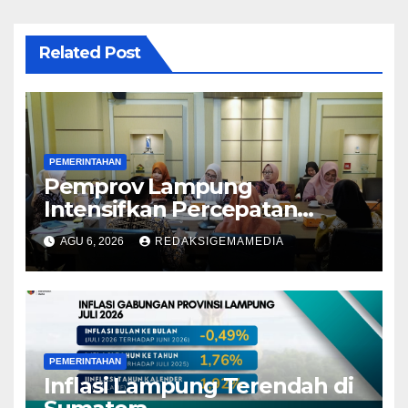
Related Post
PEMERINTAHAN
Pemprov Lampung
Intensifkan Percepatan
Penanggulangan
AGU 6, 2026
REDAKSIGEMAMEDIA
Tuberkulosis di Tanggamus
PEMERINTAHAN
Inflasi Lampung Terendah di