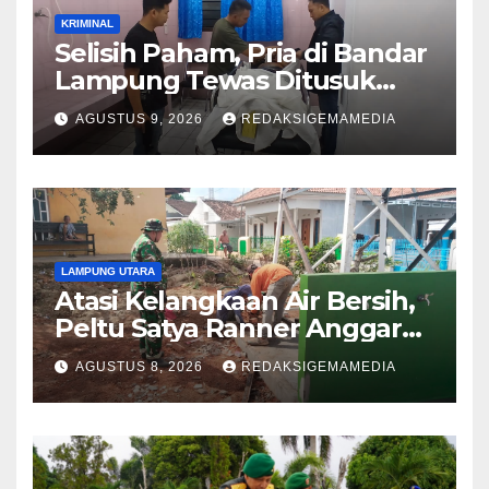
KRIMINAL
Selisih Paham, Pria di Bandar
Lampung Tewas Ditusuk
Teman
AGUSTUS 9, 2026
REDAKSIGEMAMEDIA
LAMPUNG UTARA
Atasi Kelangkaan Air Bersih,
Peltu Satya Ranner Anggara
Rampungkan Pembangunan
AGUSTUS 8, 2026
REDAKSIGEMAMEDIA
Sumur Bor di Tanjung Aman