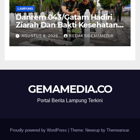
LAMPUNG
Danrem 043/Gatam Hadiri
Ziarah Dan Bakti Kesehatan
HUT Ke-1 Kodam XXI/Radin
AGUSTUS 8, 2026
REDAKSIGEMAMEDIA
Inten
GEMAMEDIA.CO
Portal Berita Lampung Terkini
Proudly powered by WordPress
|
Theme: Newsup by
Themeansar
.