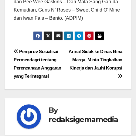
dan Pee Wee Gaskins – Dari Mata Sang Garuda.
Kemudian, Guns N’ Roses – Sweet Child O’ Mine
dan Iwan Fals – Bento. (ADPIM)
Navigasi
Pemprov Sosialisai
Arinal Sidak ke Dinas Bina
Permendagri tentang
Marga, Minta Tingkatkan
pos
Perencanaan Anggaran
Kinerja dan Jauhi Korupsi
yang Terintegrasi
By
redaksigemamedia