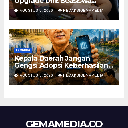
Upgrade Diri! Beasiswa
Pemkot Bandar Lampung
AGUSTUS 5, 2026
REDAKSIGEMAMEDIA
Antar Kuliah S2 Jalur RPL
Magister Manajemen IIB
Darmajaya
LAMPUNG
Kepala Daerah Jangan
Gengsi Adopsi Keberhasilan
Daerah Lain
AGUSTUS 5, 2026
REDAKSIGEMAMEDIA
GEMAMEDIA.CO