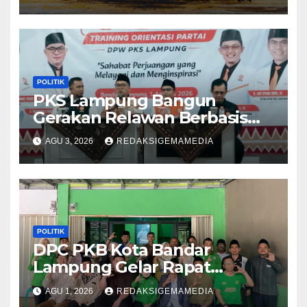
POLITIK
PKS Lampung Bangun
Gerakan Relawan Berbasis
Pelayanan, Targetkan 56 Ribu
AGU 3, 2026
REDAKSIGEMAMEDIA
Sahabat PKS di Seluruh
Lampung
POLITIK
DPC PKB Kota Bandar
Lampung Gelar Rapat
Pengurus, Perkuat
AGU 1, 2026
REDAKSIGEMAMEDIA
Konsolidasi Menuju Partai