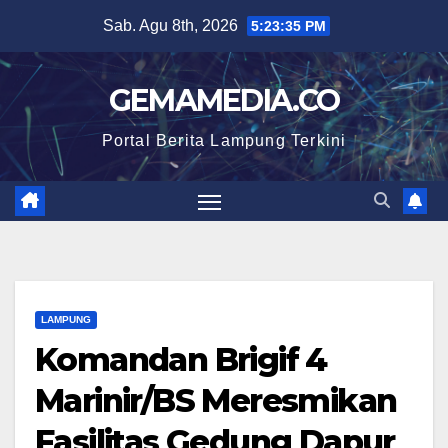
Skip
Sab. Agu 8th, 2026
5:23:36 PM
to
content
GEMAMEDIA.CO
Portal Berita Lampung Terkini
LAMPUNG
Komandan Brigif 4
Marinir/BS Meresmikan
Fasilitas Gedung Dapur