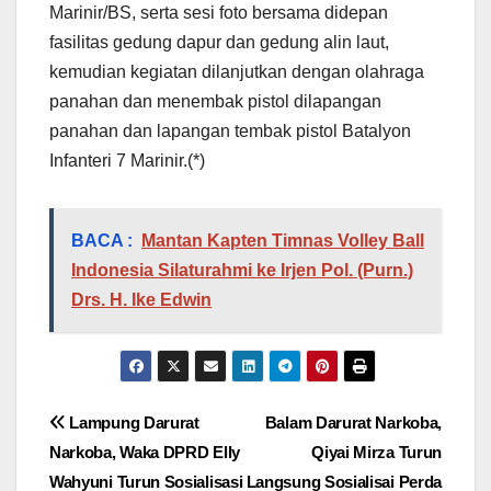
Marinir/BS, serta sesi foto bersama didepan
fasilitas gedung dapur dan gedung alin laut,
kemudian kegiatan dilanjutkan dengan olahraga
panahan dan menembak pistol dilapangan
panahan dan lapangan tembak pistol Batalyon
Infanteri 7 Marinir.(*)
BACA :
Mantan Kapten Timnas Volley Ball
Indonesia Silaturahmi ke Irjen Pol. (Purn.)
Drs. H. Ike Edwin
Navigasi
Lampung Darurat
Balam Darurat Narkoba,
Narkoba, Waka DPRD Elly
Qiyai Mirza Turun
pos
Wahyuni Turun Sosialisasi
Langsung Sosialisai Perda