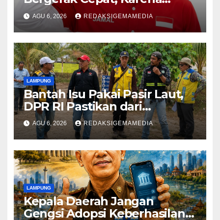
Nyawa Tidak Bisa Menunggu
AGU 6, 2026
REDAKSIGEMAMEDIA
LAMPUNG
Bantah Isu Pakai Pasir Laut,
DPR RI Pastikan dari
Penambang Resmi
AGU 6, 2026
REDAKSIGEMAMEDIA
LAMPUNG
Kepala Daerah Jangan
Gengsi Adopsi Keberhasilan