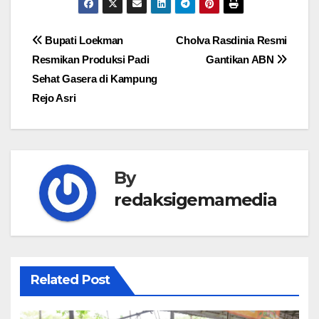
Navigasi
Bupati Loekman
Cholva Rasdinia Resmi
Resmikan Produksi Padi
Gantikan ABN
pos
Sehat Gasera di Kampung
Rejo Asri
By
redaksigemamedia
Related Post