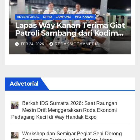
ADVERTORIAL
DPRD
LAMPUNG
WAY KANAN
Lapas Way Kanan Terima Giat
Patroli Sambang dari Kodim
0427 Way Kanan
FEB 24, 2026
REDAKSIGEMAMEDIA
Advetorial
Berkah IDS Sumatra 2026: Saat Raungan
Mesin Drift Menggerakkan Roda Ekonomi
Pedagang Kecil di Way Handak Expo
Workshop dan Seminar Pegiat Seni Dorong