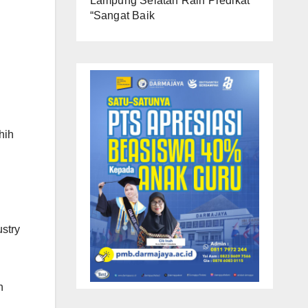
Lampung Selatan Raih Predikat
“Sangat Baik
hih
stry
n