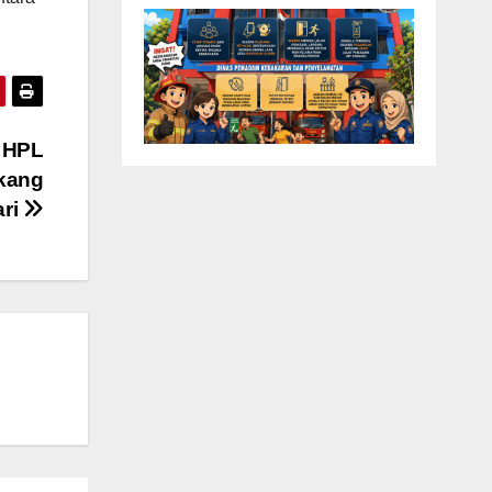
n HPL
akang
ari