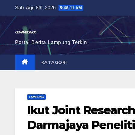
Skip
Sab. Agu 8th, 2026
5:48:13 AM
to
content
GEMAMEDIA.CO
Portal Berita Lampung Terkini
KATAGORI
LAMPUNG
Ikut Joint Research
Darmajaya Peneliti