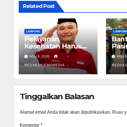
Related Post
LAMPUNG
LAMPUN
Pelayanan
Bant
Kesehatan Harus
Pasi
Bergerak Cepat,
Past
AGU 6, 2026
AGU 6
Karena Nyawa
Pen
Tidak Bisa
REDAKSIGEMAMEDIA
REDAKS
Menunggu
Tinggalkan Balasan
Alamat email Anda tidak akan dipublikasikan.
Ruas y
Komentar
*