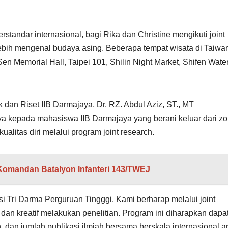
andar internasional, bagi Rika dan Christine mengikuti joint
ebih mengenal budaya asing. Beberapa tempat wisata di Taiwa
en Memorial Hall, Taipei 101, Shilin Night Market, Shifen Waterf
 dan Riset IIB Darmajaya, Dr. RZ. Abdul Aziz, ST., MT
 kepada mahasiswa IIB Darmajaya yang berani keluar dari z
alitas diri melalui program joint research.
Komandan Batalyon Infanteri 143/TWEJ
i Tri Darma Perguruan Tingggi. Kami berharap melalui joint
dan kreatif melakukan penelitian. Program ini diharapkan dapa
n, dan jumlah publikasi ilmiah bersama berskala internasional a