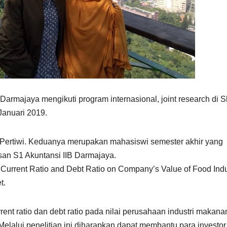
) Darmajaya mengikuti program internasional, joint research di S
Januari 2019.
n Pertiwi. Keduanya merupakan mahasiswi semester akhir yang
usan S1 Akuntansi IIB Darmajaya.
f Current Ratio and Debt Ratio on Company’s Value of Food Indu
t.
rrent ratio dan debt ratio pada nilai perusahaan industri makana
 Melalui penelitian ini diharapkan dapat membantu para investor