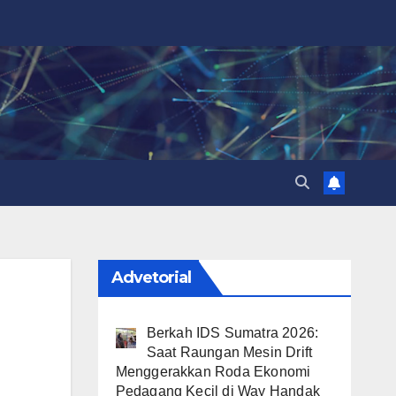
Advetorial
Berkah IDS Sumatra 2026:
Saat Raungan Mesin Drift
Menggerakkan Roda Ekonomi
Pedagang Kecil di Way Handak