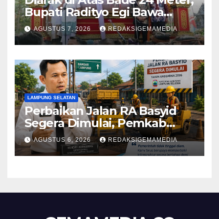
Bupati Radityo Egi Bawa
Mimpi Besar Balinuraga Jadi
AGUSTUS 7, 2026
REDAKSIGEMAMEDIA
‘Penglipuran’ Kedua pada
2027
LAMPUNG SELATAN
Perbaikan Jalan RA Basyid
Segera Dimulai, Pemkab
Lampung Selatan Pastikan
AGUSTUS 6, 2026
REDAKSIGEMAMEDIA
Mobilitas Warga Lebih Aman
dan Nyaman