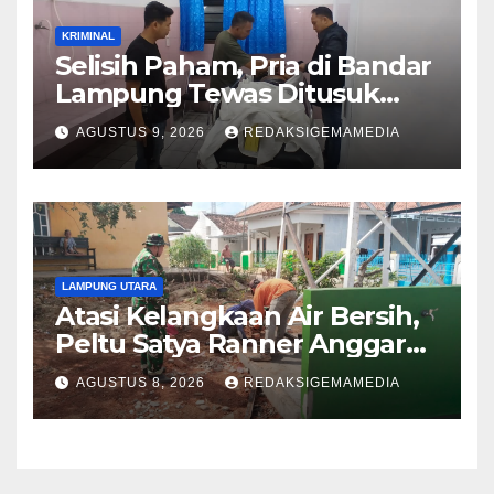
KRIMINAL
Selisih Paham, Pria di Bandar
Lampung Tewas Ditusuk
Teman
AGUSTUS 9, 2026
REDAKSIGEMAMEDIA
LAMPUNG UTARA
Atasi Kelangkaan Air Bersih,
Peltu Satya Ranner Anggara
Rampungkan Pembangunan
AGUSTUS 8, 2026
REDAKSIGEMAMEDIA
Sumur Bor di Tanjung Aman