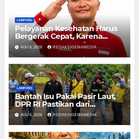
LAMPUNG
Pelayanan Kesehatan Harus
Bergerak Cepat, Karena
Nyawa Tidak Bisa Menunggu
AGU 6, 2026
REDAKSIGEMAMEDIA
LAMPUNG
Bantah Isu Pakai Pasir Laut,
DPR RI Pastikan dari
Penambang Resmi
AGU 6, 2026
REDAKSIGEMAMEDIA