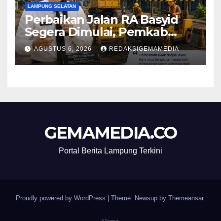
LAMPUNG SELATAN
Perbaikan Jalan RA Basyid
Segera Dimulai, Pemkab
Lampung Selatan Pastikan
AGUSTUS 6, 2026
REDAKSIGEMAMEDIA
Mobilitas Warga Lebih Aman
dan Nyaman
GEMAMEDIA.CO
Portal Berita Lampung Terkini
Proudly powered by WordPress
|
Theme: Newsup by
Themeansar
.