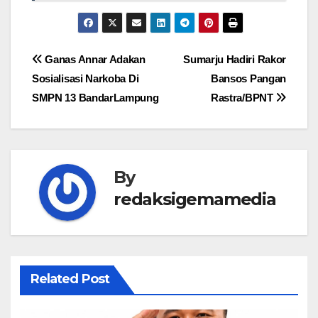
Navigasi
Ganas Annar Adakan
Sumarju Hadiri Rakor
Sosialisasi Narkoba Di
Bansos Pangan
pos
SMPN 13 BandarLampung
Rastra/BPNT
By
redaksigemamedia
Related Post