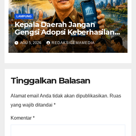
LAMPUNG
Kepala Daerah Jangan
Gengsi Adopsi Keberhasilan
Daerah Lain
AGU 5, 2026
REDAKSIGEMAMEDIA
Tinggalkan Balasan
Alamat email Anda tidak akan dipublikasikan.
Ruas
yang wajib ditandai
*
Komentar
*