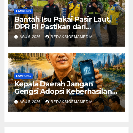
LAMPUNG
Bantah Isu Pakai Pasir Laut,
DPR RI Pastikan dari
Penambang Resmi
AGU 6, 2026
REDAKSIGEMAMEDIA
LAMPUNG
Kepala Daerah Jangan
Gengsi Adopsi Keberhasilan
Daerah Lain
AGU 5, 2026
REDAKSIGEMAMEDIA