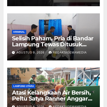
KRIMINAL
Selisih Paham, Pria di Bandar
Lampung Tewas Ditusuk
Teman
AGUSTUS 9, 2026
REDAKSIGEMAMEDIA
LAMPUNG UTARA
Atasi Kelangkaan Air Bersih,
Peltu Satya Ranner Anggara
Rampungkan Pembangunan
AGUSTUS 8, 2026
REDAKSIGEMAMEDIA