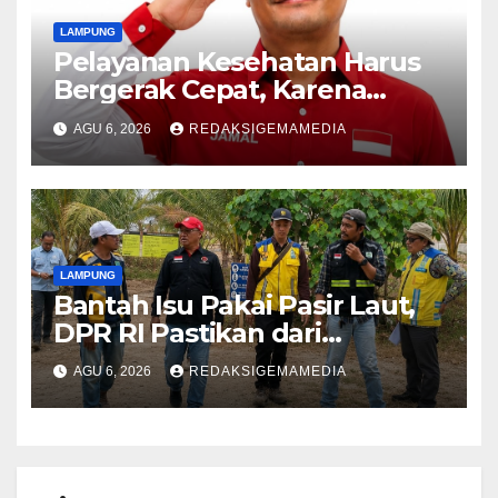
LAMPUNG
Pelayanan Kesehatan Harus
Bergerak Cepat, Karena
Nyawa Tidak Bisa Menunggu
AGU 6, 2026
REDAKSIGEMAMEDIA
LAMPUNG
Bantah Isu Pakai Pasir Laut,
DPR RI Pastikan dari
Penambang Resmi
AGU 6, 2026
REDAKSIGEMAMEDIA