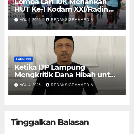
Lomba Lari 10K Meriahkan
HUT Ke-1 Kodam XXI/Radin
Inten
AGU 5, 2026
REDAKSIGEMAMEDIA
LAMPUNG
Ketika IJP Lampung
Mengkritik Dana Hibah untuk
Kejati
AGU 4, 2026
REDAKSIGEMAMEDIA
Tinggalkan Balasan