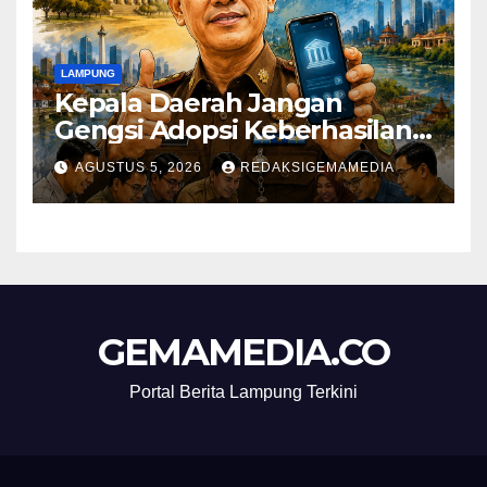
LAMPUNG
Kepala Daerah Jangan
Gengsi Adopsi Keberhasilan
Daerah Lain
AGUSTUS 5, 2026
REDAKSIGEMAMEDIA
GEMAMEDIA.CO
Portal Berita Lampung Terkini