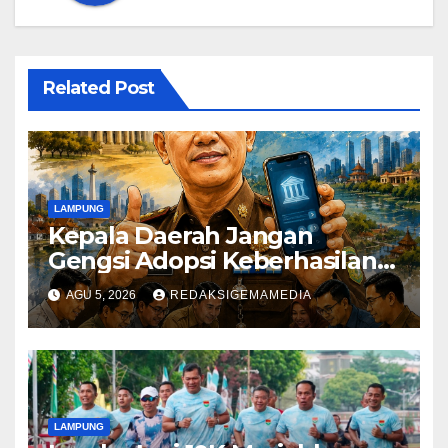
Related Post
LAMPUNG
Kepala Daerah Jangan
Gengsi Adopsi Keberhasilan
Daerah Lain
AGU 5, 2026
REDAKSIGEMAMEDIA
LAMPUNG