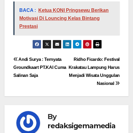
BACA :
Ketua KONI Pringsewu Berikan
Motivasi Di Louncing Kelas Bintang
Prestasi
Navigasi
Andi Surya : Ternyata
Ridho Ficardo: Festival
Groundkaart PT.KAI Cuma
Krakatau Lampung Harus
pos
Salinan Saja
Menjadi Wisata Unggulan
Nasional
By
redaksigemamedia