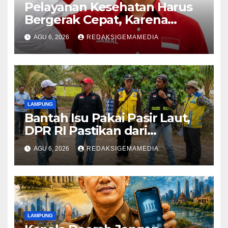
Pelayanan Kesehatan Harus
Bergerak Cepat, Karena
Nyawa Tidak Bisa Menunggu
AGU 6, 2026
REDAKSIGEMAMEDIA
LAMPUNG
Bantah Isu Pakai Pasir Laut,
DPR RI Pastikan dari
Penambang Resmi
AGU 6, 2026
REDAKSIGEMAMEDIA
LAMPUNG