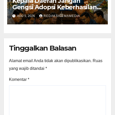
Kepala Daerah Jangan
Gengsi Adopsi Keberhasilan
Daerah Lain
AGU 5, 2026
REDAKSIGEMAMEDIA
Tinggalkan Balasan
Alamat email Anda tidak akan dipublikasikan.
Ruas
yang wajib ditandai
*
Komentar
*