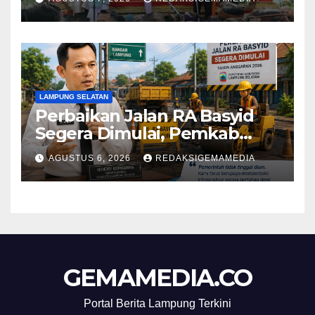
‘Penglipuran’ Kedua pada
2027
LAMPUNG SELATAN
Perbaikan Jalan RA Basyid
Segera Dimulai, Pemkab
Lampung Selatan Pastikan
AGUSTUS 6, 2026
REDAKSIGEMAMEDIA
Mobilitas Warga Lebih Aman
dan Nyaman
GEMAMEDIA.CO
Portal Berita Lampung Terkini