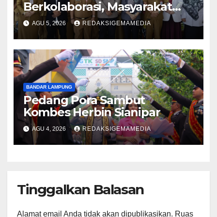
Berkolaborasi, Masyarakat
Menjadi Pihak yang Paling
AGU 5, 2026
REDAKSIGEMAMEDIA
Terlindungi
BANDAR LAMPUNG
Pedang Pora Sambut
Kombes Herbin Sianipar
AGU 4, 2026
REDAKSIGEMAMEDIA
Tinggalkan Balasan
Alamat email Anda tidak akan dipublikasikan.
Ruas