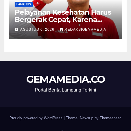
LAMPUNG
Pelayanan Kesehatan Harus
Bergerak Cepat, Karena
Nyawa Tidak Bisa Menunggu
AGUSTUS 6, 2026
REDAKSIGEMAMEDIA
GEMAMEDIA.CO
Portal Berita Lampung Terkini
Proudly powered by WordPress
|
Theme: Newsup by
Themeansar
.