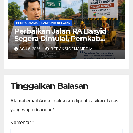
BERITA UTAMA
LAMPUNG SELATAN
Perbaikan Jalan RA Basyid
Segera Dimulai, Pemkab
Lampung Selatan Pastikan
AGU 6, 2026
REDAKSIGEMAMEDIA
Mobilitas Warga Lebih Aman
dan Nyaman
Tinggalkan Balasan
Alamat email Anda tidak akan dipublikasikan.
Ruas
yang wajib ditandai
*
Komentar
*