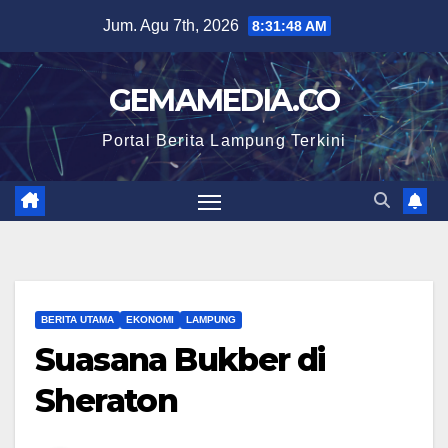
Skip
Jum. Agu 7th, 2026
8:31:49 AM
to
content
GEMAMEDIA.CO
Portal Berita Lampung Terkini
BERITA UTAMA
EKONOMI
LAMPUNG
Suasana Bukber di
Sheraton