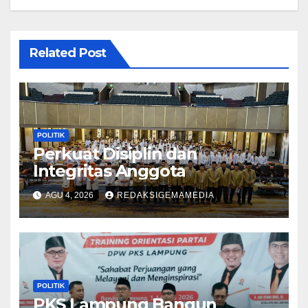
Related Post
POLITIK
Perkuat Disiplin dan
Integritas Anggota
AGU 4, 2026
REDAKSIGEMAMEDIA
POLITIK
PKS Lampung Bangun