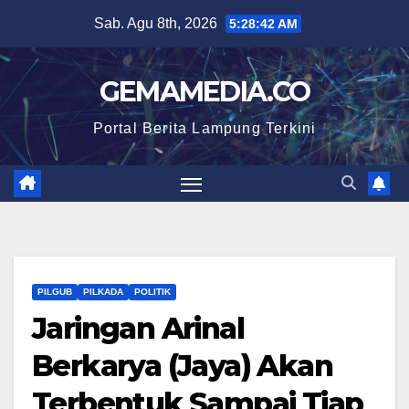
Skip
Sab. Agu 8th, 2026
5:28:43 AM
to
content
GEMAMEDIA.CO
Portal Berita Lampung Terkini
PILGUB
PILKADA
POLITIK
Jaringan Arinal
Berkarya (Jaya) Akan
Terbentuk Sampai Tiap