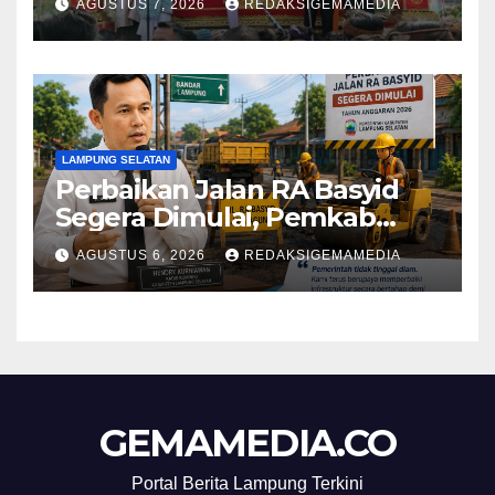
AGUSTUS 7, 2026
REDAKSIGEMAMEDIA
‘Penglipuran’ Kedua pada
2027
LAMPUNG SELATAN
Perbaikan Jalan RA Basyid
Segera Dimulai, Pemkab
Lampung Selatan Pastikan
AGUSTUS 6, 2026
REDAKSIGEMAMEDIA
Mobilitas Warga Lebih Aman
dan Nyaman
GEMAMEDIA.CO
Portal Berita Lampung Terkini