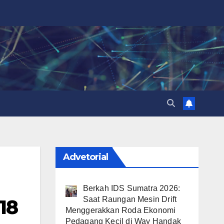
Advetorial
Berkah IDS Sumatra 2026:
Saat Raungan Mesin Drift
18
Menggerakkan Roda Ekonomi
Pedagang Kecil di Way Handak