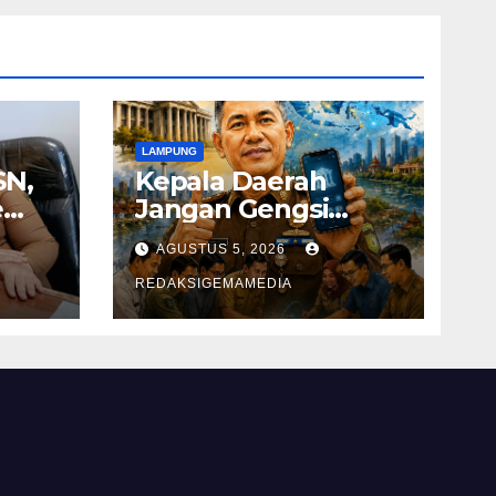
LAMPUNG
SN,
Kepala Daerah
e
Jangan Gengsi
Adopsi
AGUSTUS 5, 2026
Keberhasilan
Daerah Lain
REDAKSIGEMAMEDIA
 RPL