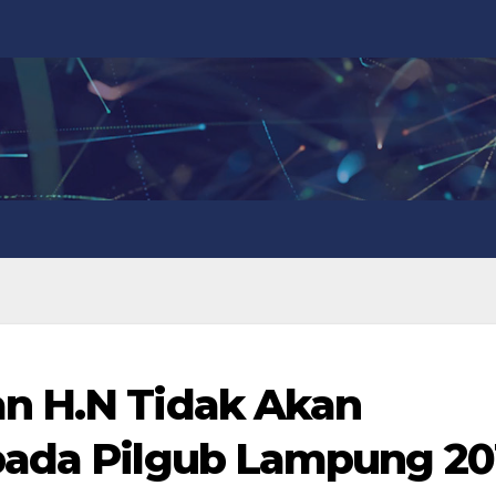
n H.N Tidak Akan
pada Pilgub Lampung 20