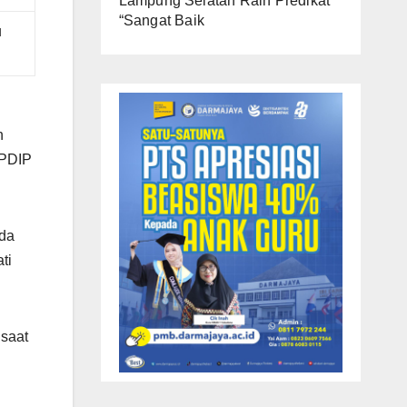
Lampung Selatan Raih Predikat
“Sangat Baik
u
n
 PDIP
ada
ti
 saat