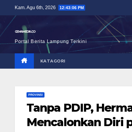
Skip
Kam. Agu 6th, 2026
12:43:07 PM
to
content
GEMAMEDIA.CO
Portal Berita Lampung Terkini
KATAGORI
PROVINSI
Tanpa PDIP, Herma
Mencalonkan Diri 