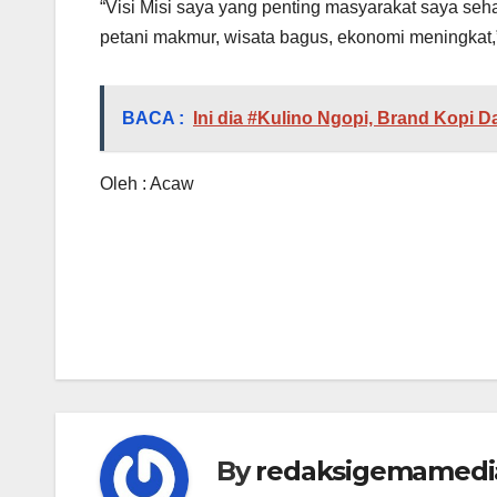
“Visi Misi saya yang penting masyarakat saya seha
petani makmur, wisata bagus, ekonomi meningkat,
BACA :
Ini dia #Kulino Ngopi, Brand Kopi D
Oleh : Acaw
Navigasi
pos
By
redaksigemamedi