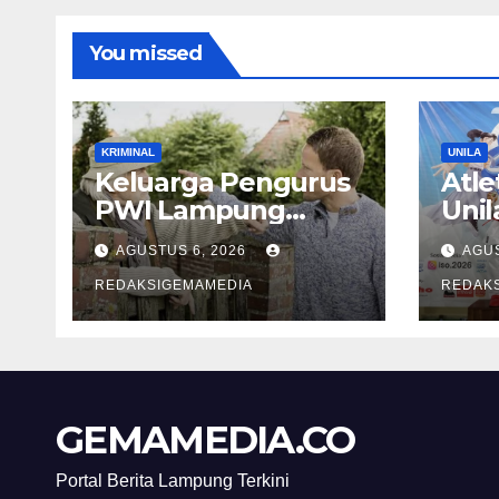
You missed
KRIMINAL
UNILA
Keluarga Pengurus
Atle
PWI Lampung
Unil
Mengaku Diancam
Per
AGUSTUS 6, 2026
AGUS
Tetangga, Terpaksa
Lam
Mengungsi Dini Hari
REDAKSIGEMAMEDIA
Oly
REDAK
GEMAMEDIA.CO
Portal Berita Lampung Terkini